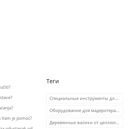
Теги
učiti?
stave?
Специальные инструменты для мадеротерапии
aćanja?
Оборудование для мадеротерапии для салонов
a Vam je pomoć?
Деревянные валики от целлюлита
Obrazac za odustanak od kupovine