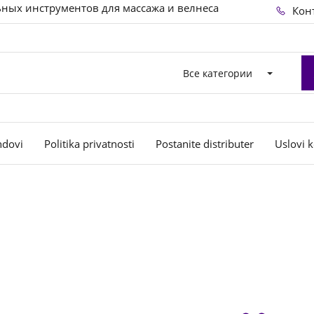
ных инструментов для массажа и велнеса
Кон
Все категории
ndovi
Politika privatnosti
Postanite distributer
Uslovi k