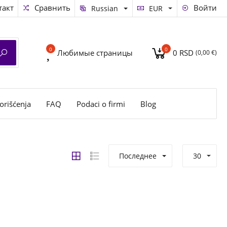
такт
Сравнить
Войти
Russian
EUR
0
0
Любимые страницы
0 RSD
(0,00 €)
orišćenja
FAQ
Podaci o firmi
Blog
Последнее
30