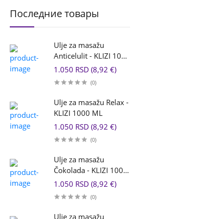
Последние товары
Ulje za masažu
Anticelulit - KLIZI 1000
ML
1.050 RSD (8,92 €)
(0)
Ulje za masažu Relax -
KLIZI 1000 ML
1.050 RSD (8,92 €)
(0)
Ulje za masažu
Čokolada - KLIZI 1000
ML
1.050 RSD (8,92 €)
(0)
Ulje za masažu