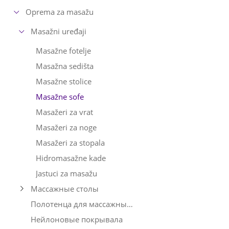
Oprema za masažu
Masažni uređaji
Masažne fotelje
Masažna sedišta
Masažne stolice
Masažne sofe
Masažeri za vrat
Masažeri za noge
Masažeri za stopala
Hidromasažne kade
Jastuci za masažu
Массажные столы
Полотенца для массажных столов
Нейлоновые покрывала