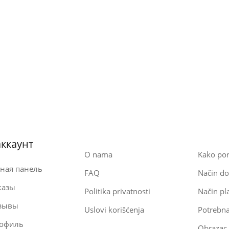
ккаунт
O nama
Kako por
ная панель
FAQ
Način do
казы
Politika privatnosti
Način pl
зывы
Uslovi korišćenja
Potrebn
офиль