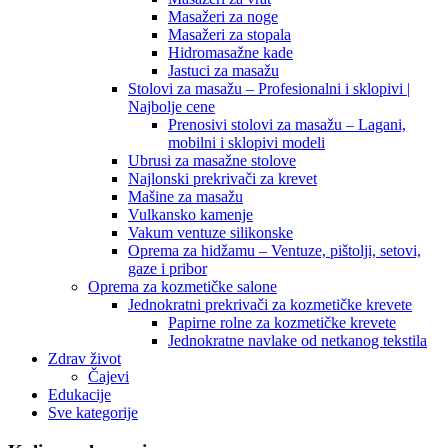
Masažeri za noge
Masažeri za stopala
Hidromasažne kade
Jastuci za masažu
Stolovi za masažu – Profesionalni i sklopivi |
Najbolje cene
Prenosivi stolovi za masažu – Lagani,
mobilni i sklopivi modeli
Ubrusi za masažne stolove
Najlonski prekrivači za krevet
Mašine za masažu
Vulkansko kamenje
Vakum ventuze silikonske
Oprema za hidžamu – Ventuze, pištolji, setovi,
gaze i pribor
Oprema za kozmetičke salone
Jednokratni prekrivači za kozmetičke krevete
Papirne rolne za kozmetičke krevete
Jednokratne navlake od netkanog tekstila
Zdrav život
Čajevi
Edukacije
Sve kategorije