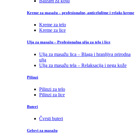
Balzam za kosu
Kreme za masažu – profesionalne, anticelulitne i relaks kreme
Kreme za telo
Kreme za lice
Ulja za masažu – Profesionalna ulja za telo i lice
Ulja za masažu lica – Blaga i hranljiva prirodna
ulja
Ulja za masažu tela – Relaksacija i nega kože
Pilinzi
Pilinzi za telo
Pilinzi za lice
Buteri
Čvrsti buteri
Gelovi za masažu