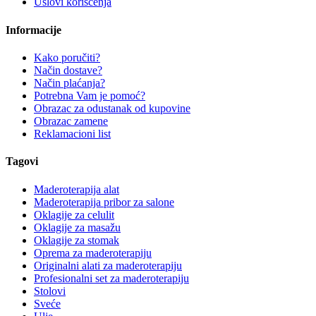
Uslovi korišćenja
Informacije
Kako poručiti?
Način dostave?
Način plaćanja?
Potrebna Vam je pomoć?
Obrazac za odustanak od kupovine
Obrazac zamene
Reklamacioni list
Tagovi
Maderoterapija alat
Maderoterapija pribor za salone
Oklagije za celulit
Oklagije za masažu
Oklagije za stomak
Oprema za maderoterapiju
Originalni alati za maderoterapiju
Profesionalni set za maderoterapiju
Stolovi
Sveće