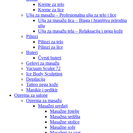
Kreme za telo
Kreme za lice
Ulja za masažu – Profesionalna ulja za telo i lice
Ulja za masažu lica – Blaga i hranljiva prirodna
ulja
Ulja za masažu tela – Relaksacija i nega kože
Pilinzi
Pilinzi za telo
Pilinzi za lice
Buteri
Čvrsti buteri
Gelovi za masažu
Vacuum Sculpt 72
Ice Body Sculpting
Depilacija
Tattoo nega kože
Manikir i pedikir
Oprema za salone
Oprema za masažu
Masažni uređaji
Masažne fotelje
Masažna sedišta
Masažne stolice
Masažne sofe
Masažeri za vrat