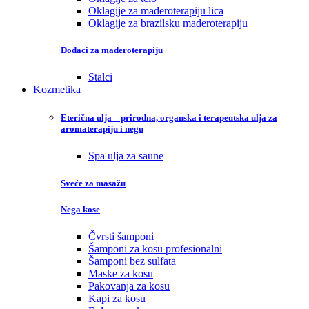
Oklagije za maderoterapiju lica
Oklagije za brazilsku maderoterapiju
Dodaci za maderoterapiju
Stalci
Kozmetika
Eterična ulja – prirodna, organska i terapeutska ulja za
aromaterapiju i negu
Spa ulja za saune
Sveće za masažu
Nega kose
Čvrsti šamponi
Šamponi za kosu profesionalni
Šamponi bez sulfata
Maske za kosu
Pakovanja za kosu
Kapi za kosu