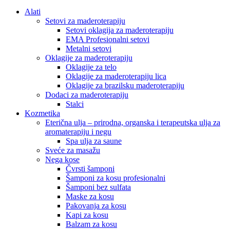
Alati
Setovi za maderoterapiju
Setovi oklagija za maderoterapiju
EMA Profesionalni setovi
Metalni setovi
Oklagije za maderoterapiju
Oklagije za telo
Oklagije za maderoterapiju lica
Oklagije za brazilsku maderoterapiju
Dodaci za maderoterapiju
Stalci
Kozmetika
Eterična ulja – prirodna, organska i terapeutska ulja za
aromaterapiju i negu
Spa ulja za saune
Sveće za masažu
Nega kose
Čvrsti šamponi
Šamponi za kosu profesionalni
Šamponi bez sulfata
Maske za kosu
Pakovanja za kosu
Kapi za kosu
Balzam za kosu