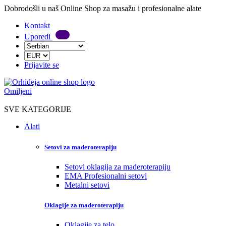
Dobrodošli u naš Online Shop za masažu i profesionalne alate
Kontakt
Uporedi
Prijavite se
Omiljeni
SVE KATEGORIJE
Alati
Setovi za maderoterapiju
Setovi oklagija za maderoterapiju
EMA Profesionalni setovi
Metalni setovi
Oklagije za maderoterapiju
Oklagije za telo