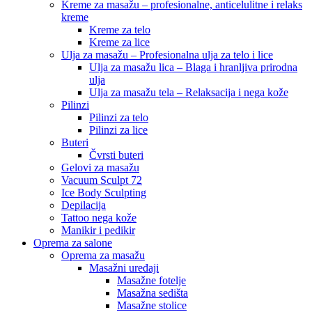
Kreme za masažu – profesionalne, anticelulitne i relaks
kreme
Kreme za telo
Kreme za lice
Ulja za masažu – Profesionalna ulja za telo i lice
Ulja za masažu lica – Blaga i hranljiva prirodna
ulja
Ulja za masažu tela – Relaksacija i nega kože
Pilinzi
Pilinzi za telo
Pilinzi za lice
Buteri
Čvrsti buteri
Gelovi za masažu
Vacuum Sculpt 72
Ice Body Sculpting
Depilacija
Tattoo nega kože
Manikir i pedikir
Oprema za salone
Oprema za masažu
Masažni uređaji
Masažne fotelje
Masažna sedišta
Masažne stolice