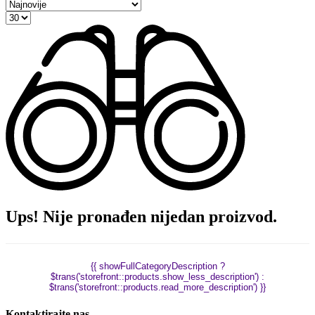
Ups! Nije pronađen nijedan proizvod.
{{ showFullCategoryDescription ?
$trans('storefront::products.show_less_description') :
$trans('storefront::products.read_more_description') }}
Kontaktirajte nas