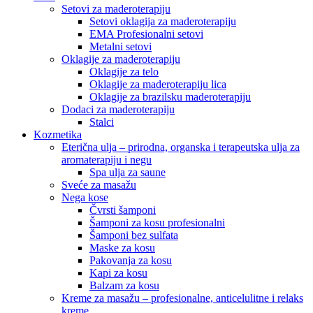
Setovi za maderoterapiju
Setovi oklagija za maderoterapiju
EMA Profesionalni setovi
Metalni setovi
Oklagije za maderoterapiju
Oklagije za telo
Oklagije za maderoterapiju lica
Oklagije za brazilsku maderoterapiju
Dodaci za maderoterapiju
Stalci
Kozmetika
Eterična ulja – prirodna, organska i terapeutska ulja za
aromaterapiju i negu
Spa ulja za saune
Sveće za masažu
Nega kose
Čvrsti šamponi
Šamponi za kosu profesionalni
Šamponi bez sulfata
Maske za kosu
Pakovanja za kosu
Kapi za kosu
Balzam za kosu
Kreme za masažu – profesionalne, anticelulitne i relaks
kreme