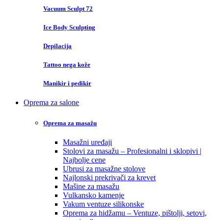
Vacuum Sculpt 72
Ice Body Sculpting
Depilacija
Tattoo nega kože
Manikir i pedikir
Oprema za salone
Oprema za masažu
Masažni uređaji
Stolovi za masažu – Profesionalni i sklopivi |
Najbolje cene
Ubrusi za masažne stolove
Najlonski prekrivači za krevet
Mašine za masažu
Vulkansko kamenje
Vakum ventuze silikonske
Oprema za hidžamu – Ventuze, pištolji, setovi,