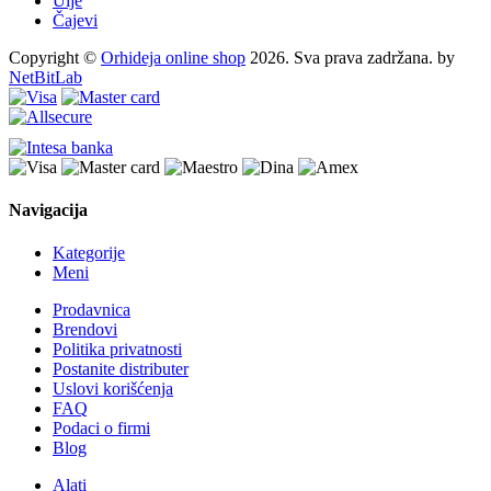
Ulje
Čajevi
Copyright ©
Orhideja online shop
2026. Sva prava zadržana. by
NetBitLab
Navigacija
Kategorije
Meni
Prodavnica
Brendovi
Politika privatnosti
Postanite distributer
Uslovi korišćenja
FAQ
Podaci o firmi
Blog
Alati