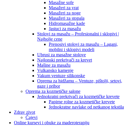
Masažne sofe
Masažeri za vrat
Masažeri za noge
Masažeri za stopala
Hidromasažne kade
Jastuci za masažu
Stolovi za masažu – Profesionalni i sklopivi |
Najbolje cene
Prenosivi stolovi za masažu – Lagani,
mobilni i sklopivi modeli
Ubrusi za masažne stolove
Najlonski prekrivači za krevet
Mašine za masažu
Vulkansko kamenje
Vakum ventuze silikonske
Oprema za hidžamu – Ventuze, pištolji, setovi,
gaze i pribor
Oprema za kozmetičke salone
Jednokratni prekrivači za kozmetičke krevete
Papirne rolne za kozmetičke krevete
Jednokratne navlake od netkanog tekstila
Zdrav zivot
Čajevi
Online kursevi i obuke za maderoterapiju