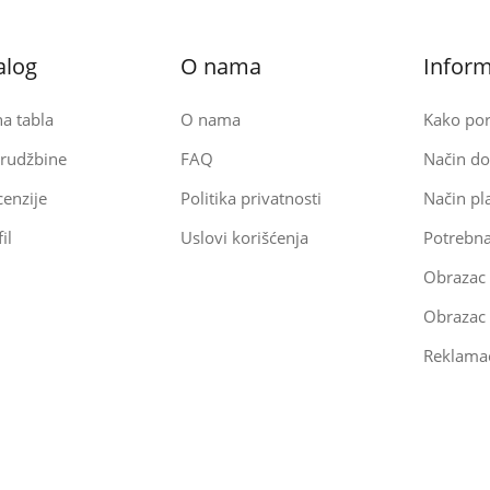
alog
O nama
Inform
a tabla
O nama
Kako por
rudžbine
FAQ
Način do
enzije
Politika privatnosti
Način pl
il
Uslovi korišćenja
Potrebn
Obrazac
Reklamac