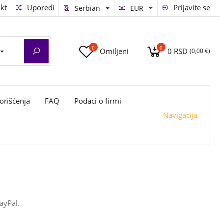
kt
Uporedi
Prijavite se
Serbian
EUR
0
0
Omiljeni
0 RSD
(0,00 €)
orišćenja
FAQ
Podaci o firmi
Navigacija
PayPal.