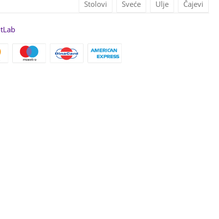
Stolovi
Sveće
Ulje
Čajevi
itLab