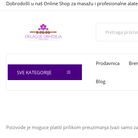
Dobrodošli u naš Online Shop za masažu i profesionalne alate
Prodavnica
Bre
SVE KATEGORIJE
Blog
Poizvode je moguce platiti prilikom preuzimanja (vazi samo za S