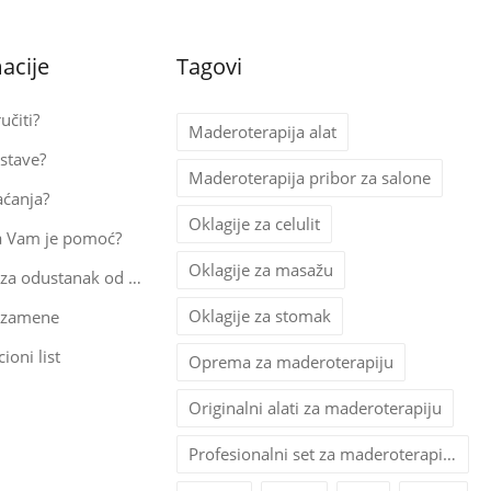
acije
Tagovi
učiti?
Maderoterapija alat
stave?
Maderoterapija pribor za salone
aćanja?
Oklagije za celulit
a Vam je pomoć?
Oklagije za masažu
Obrazac za odustanak od kupovine
Oklagije za stomak
 zamene
ioni list
Oprema za maderoterapiju
Originalni alati za maderoterapiju
Profesionalni set za maderoterapiju