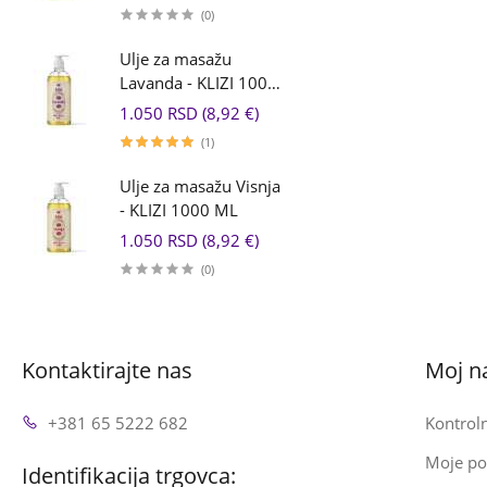
(0)
Ulje za masažu
Lavanda - KLIZI 1000
ML
1.050 RSD (8,92 €)
(1)
Ulje za masažu Visnja
- KLIZI 1000 ML
1.050 RSD (8,92 €)
(0)
Kontaktirajte nas
Moj n
+381 65 5222 682
Kontroln
Moje po
Identifikacija trgovca: