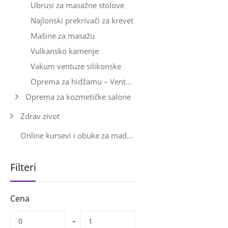
Ubrusi za masažne stolove
Najlonski prekrivači za krevet
Mašine za masažu
Vulkansko kamenje
Vakum ventuze silikonske
Oprema za hidžamu – Ventuze, pištolji, setovi, gaze i pribor
Oprema za kozmetičke salone
Zdrav zivot
Online kursevi i obuke za maderoterapiju
Filteri
Cena