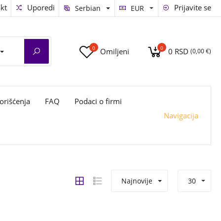
kt
Uporedi
Prijavite se
Serbian
EUR
0
0
Omiljeni
0 RSD
(0,00 €)
orišćenja
FAQ
Podaci o firmi
Navigacija
Najnovije
30