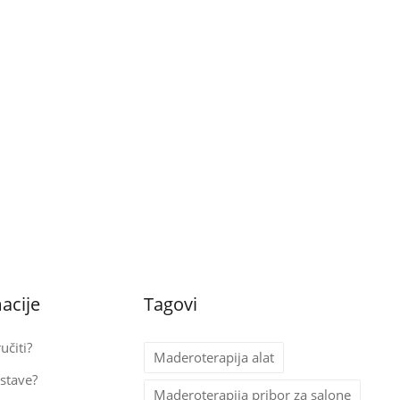
acije
Tagovi
učiti?
Maderoterapija alat
stave?
Maderoterapija pribor za salone