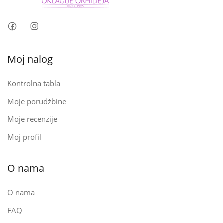
Moj nalog
Kontrolna tabla
Moje porudžbine
Moje recenzije
Moj profil
O nama
O nama
FAQ