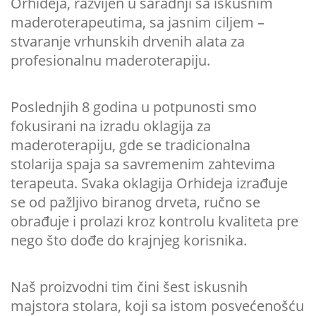
Orhideja, razvijen u saradnji sa iskusnim
maderoterapeutima, sa jasnim ciljem –
stvaranje vrhunskih drvenih alata za
profesionalnu maderoterapiju.
Poslednjih 8 godina u potpunosti smo
fokusirani na izradu oklagija za
maderoterapiju, gde se tradicionalna
stolarija spaja sa savremenim zahtevima
terapeuta. Svaka oklagija Orhideja izrađuje
se od pažljivo biranog drveta, ručno se
obrađuje i prolazi kroz kontrolu kvaliteta pre
nego što dođe do krajnjeg korisnika.
Naš proizvodni tim čini šest iskusnih
majstora stolara, koji sa istom posvećenošću