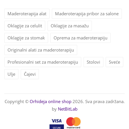
Maderoterapija alat
Maderoterapija pribor za salone
Oklagije za celulit
Oklagije za masažu
Oklagije za stomak
Oprema za maderoterapiju
Originalni alati za maderoterapiju
Profesionalni set za maderoterapiju
Stolovi
Sveće
Ulje
Čajevi
Copyright ©
Orhideja online shop
2026. Sva prava zadržana.
by
NetBitLab