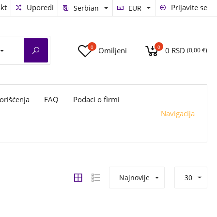
kt
Uporedi
Prijavite se
Serbian
EUR
0
0
Omiljeni
0 RSD
(0,00 €)
orišćenja
FAQ
Podaci o firmi
Navigacija
Najnovije
30