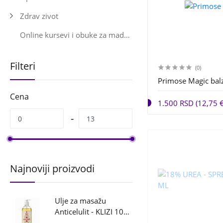
Zdrav zivot
Online kursevi i obuke za maderoterapiju
Filteri
(0)
Primose Magic ba
Cena
1.500 RSD (12,75 €
Najnoviji proizvodi
Ulje za masažu
Anticelulit - KLIZI 1000
ML