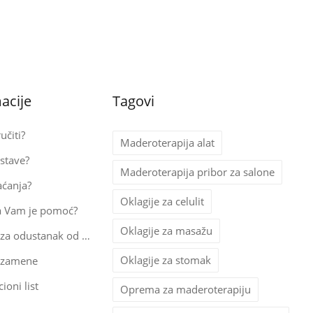
acije
Tagovi
učiti?
Maderoterapija alat
stave?
Maderoterapija pribor za salone
aćanja?
Oklagije za celulit
a Vam je pomoć?
Oklagije za masažu
Obrazac za odustanak od kupovine
Oklagije za stomak
 zamene
ioni list
Oprema za maderoterapiju