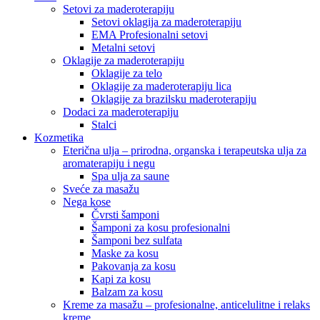
Setovi za maderoterapiju
Setovi oklagija za maderoterapiju
EMA Profesionalni setovi
Metalni setovi
Oklagije za maderoterapiju
Oklagije za telo
Oklagije za maderoterapiju lica
Oklagije za brazilsku maderoterapiju
Dodaci za maderoterapiju
Stalci
Kozmetika
Eterična ulja – prirodna, organska i terapeutska ulja za
aromaterapiju i negu
Spa ulja za saune
Sveće za masažu
Nega kose
Čvrsti šamponi
Šamponi za kosu profesionalni
Šamponi bez sulfata
Maske za kosu
Pakovanja za kosu
Kapi za kosu
Balzam za kosu
Kreme za masažu – profesionalne, anticelulitne i relaks
kreme