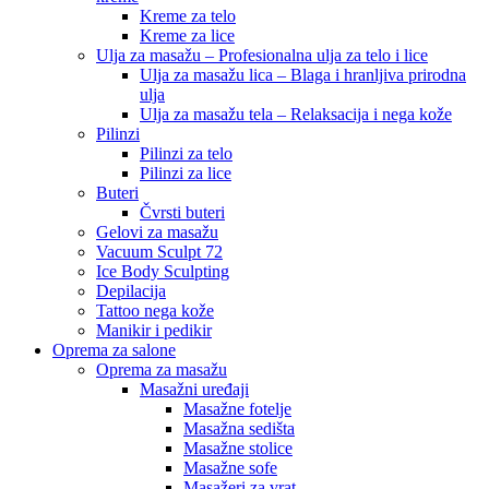
Kreme za telo
Kreme za lice
Ulja za masažu – Profesionalna ulja za telo i lice
Ulja za masažu lica – Blaga i hranljiva prirodna
ulja
Ulja za masažu tela – Relaksacija i nega kože
Pilinzi
Pilinzi za telo
Pilinzi za lice
Buteri
Čvrsti buteri
Gelovi za masažu
Vacuum Sculpt 72
Ice Body Sculpting
Depilacija
Tattoo nega kože
Manikir i pedikir
Oprema za salone
Oprema za masažu
Masažni uređaji
Masažne fotelje
Masažna sedišta
Masažne stolice
Masažne sofe
Masažeri za vrat