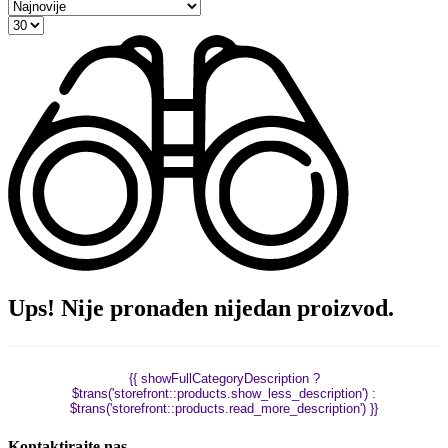
Ups! Nije pronađen nijedan proizvod.
{{ showFullCategoryDescription ?
$trans('storefront::products.show_less_description') :
$trans('storefront::products.read_more_description') }}
Kontaktirajte nas