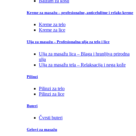
Balzam za kosu
Kreme za masažu – profesionalne, anticelulitne i relaks kreme
Kreme za telo
Kreme za lice
Ulja za masažu – Profesionalna ulja za telo i lice
Ulja za masažu lica – Blaga i hranljiva prirodna
ulja
Ulja za masažu tela – Relaksacija i nega kože
Pilinzi
Pilinzi za telo
Pilinzi za lice
Buteri
Čvrsti buteri
Gelovi za masažu