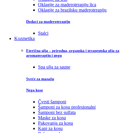
Oklagije za maderoterapiju lica
Oklagije za brazilsku maderoterapiju
Dodaci za maderoterapiju
Stalci
Kozmetika
Eterična ulja – prirodna, organska i terapeutska ulja za
aromaterapiju i negu
Spa ulja za saune
Sveće za masažu
Nega kose
Čvrsti šamponi
Šamponi za kosu profesionalni
Šamponi bez sulfata
Maske za kosu
Pakovanja za kosu
Kapi za kosu