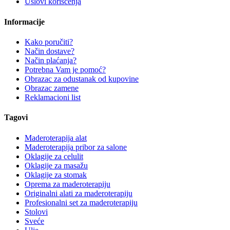
Uslovi korišćenja
Informacije
Kako poručiti?
Način dostave?
Način plaćanja?
Potrebna Vam je pomoć?
Obrazac za odustanak od kupovine
Obrazac zamene
Reklamacioni list
Tagovi
Maderoterapija alat
Maderoterapija pribor za salone
Oklagije za celulit
Oklagije za masažu
Oklagije za stomak
Oprema za maderoterapiju
Originalni alati za maderoterapiju
Profesionalni set za maderoterapiju
Stolovi
Sveće