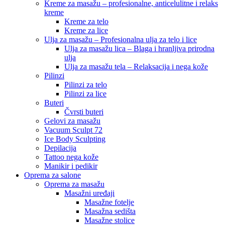
Kreme za masažu – profesionalne, anticelulitne i relaks
kreme
Kreme za telo
Kreme za lice
Ulja za masažu – Profesionalna ulja za telo i lice
Ulja za masažu lica – Blaga i hranljiva prirodna
ulja
Ulja za masažu tela – Relaksacija i nega kože
Pilinzi
Pilinzi za telo
Pilinzi za lice
Buteri
Čvrsti buteri
Gelovi za masažu
Vacuum Sculpt 72
Ice Body Sculpting
Depilacija
Tattoo nega kože
Manikir i pedikir
Oprema za salone
Oprema za masažu
Masažni uređaji
Masažne fotelje
Masažna sedišta
Masažne stolice