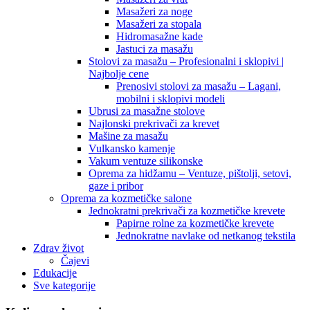
Masažeri za noge
Masažeri za stopala
Hidromasažne kade
Jastuci za masažu
Stolovi za masažu – Profesionalni i sklopivi |
Najbolje cene
Prenosivi stolovi za masažu – Lagani,
mobilni i sklopivi modeli
Ubrusi za masažne stolove
Najlonski prekrivači za krevet
Mašine za masažu
Vulkansko kamenje
Vakum ventuze silikonske
Oprema za hidžamu – Ventuze, pištolji, setovi,
gaze i pribor
Oprema za kozmetičke salone
Jednokratni prekrivači za kozmetičke krevete
Papirne rolne za kozmetičke krevete
Jednokratne navlake od netkanog tekstila
Zdrav život
Čajevi
Edukacije
Sve kategorije