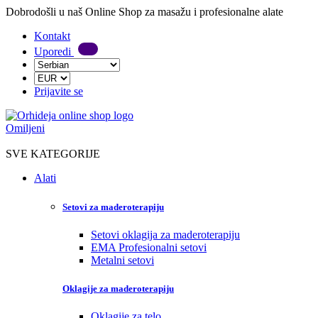
Dobrodošli u naš Online Shop za masažu i profesionalne alate
Kontakt
Uporedi
Prijavite se
Omiljeni
SVE KATEGORIJE
Alati
Setovi za maderoterapiju
Setovi oklagija za maderoterapiju
EMA Profesionalni setovi
Metalni setovi
Oklagije za maderoterapiju
Oklagije za telo