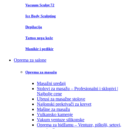
Vacuum Sculpt 72
Ice Body Sculpting
Depilacija
Tattoo nega kože
Manikir i pedikir
Oprema za salone
Oprema za masažu
Masažni uređaji
Stolovi za masažu – Profesionalni i sklopivi |
Najbolje cene
Ubrusi za masažne stolove
Najlonski prekrivači za krevet
Mašine za masažu
Vulkansko kamenje
Vakum ventuze silikonske
Oprema za hidžamu – Ventuze, pištolji, setovi,