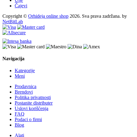
Ulje
Čajevi
Copyright ©
Orhideja online shop
2026. Sva prava zadržana. by
NetBitLab
Navigacija
Kategorije
Meni
Prodavnica
Brendovi
Politika privatnosti
Postanite distributer
Uslovi korišćenja
FAQ
Podaci o firmi
Blog
Alati