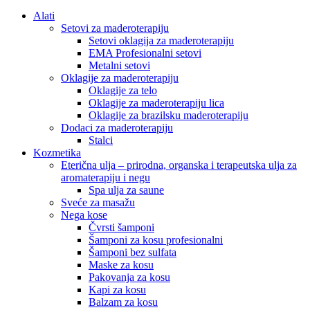
Alati
Setovi za maderoterapiju
Setovi oklagija za maderoterapiju
EMA Profesionalni setovi
Metalni setovi
Oklagije za maderoterapiju
Oklagije za telo
Oklagije za maderoterapiju lica
Oklagije za brazilsku maderoterapiju
Dodaci za maderoterapiju
Stalci
Kozmetika
Eterična ulja – prirodna, organska i terapeutska ulja za
aromaterapiju i negu
Spa ulja za saune
Sveće za masažu
Nega kose
Čvrsti šamponi
Šamponi za kosu profesionalni
Šamponi bez sulfata
Maske za kosu
Pakovanja za kosu
Kapi za kosu
Balzam za kosu