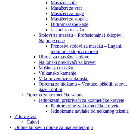
Masažne sofe
Masažeri za vrat
Masažeri za noge
Masažeri za stopala
Hidromasažne kade
Jastuci za masažu
Stolovi za masažu – Profesionalni i sklopivi |
Najbolje cene
Prenosivi stolovi za masažu – Lagani,
mobilni i sklopivi modeli
Ubrusi za masažne stolove
Najlonski prekrivači za krevet
Mašine za masažu
Vulkansko kamenje
Vakum ventuze silikonske
Oprema za hidžamu – Ventuze, pištolji, setovi,
gaze i pribor
Oprema za kozmetičke salone
Jednokratni prekrivači za kozmetičke krevete
Papirne rolne za kozmetičke krevete
Jednokratne navlake od netkanog tekstila
Zdrav zivot
Čajevi
Online kursevi i obuke za maderoterapiju